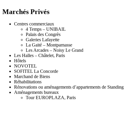
Marchés Privés
Centres commerciaux
4 Temps – UNIBAIL
Palais des Congrès
Galeries Lafayette
La Gaité – Montparnasse
Les Arcades – Noisy Le Grand
Les Halles – Châtelet, Paris
Hôtels
NOVOTEL
SOFITEL La Concorde
Marchand de Biens
Réhabilitations
Rénovations ou aménagements d’appartements de Standing
Aménagements bureaux
Tour EUROPLAZA, Paris
Conditions Générales d'Utilisation
Mentions légales